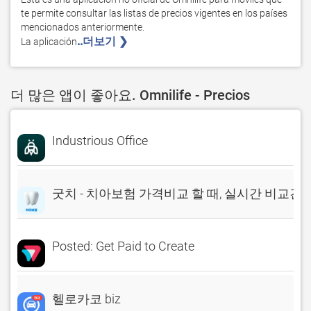
te permite consultar las listas de precios vigentes en los países 
mencionados anteriormente.

..더보기 ❯ 
La aplicación
더 많은 앱이 좋아요. Omnilife - Precios
Industrious Office
굿치 - 치아보험 가격비교 할 때, 실시간 비교견
Posted: Get Paid to Create
헬로카코 biz