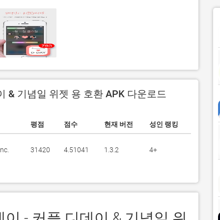
이 & 기념일 위젯 용 호환 APK 다운로드
평점
점수
현재 버전
성인 랭킹
nc.
31420
4.51041
1.3.2
4+
데이 - 커플 디데이 & 기념일 위