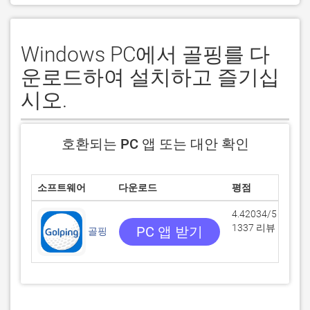
Windows PC에서 골핑를 다
운로드하여 설치하고 즐기십
시오.
호환되는 PC 앱 또는 대안 확인
소프트웨어
다운로드
평점
개
4.42034/5
1337 리뷰
PC 앱 받기
골핑
GO