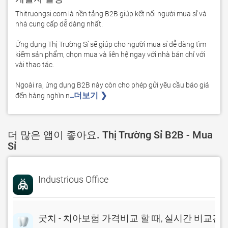
Thitruongsi.com là nền tảng B2B giúp kết nối người mua sỉ và 
nhà cung cấp dễ dàng nhất.

Ứng dụng Thị Trường Sỉ sẽ giúp cho người mua sỉ dễ dàng tìm 
kiếm sản phẩm, chọn mua và liên hệ ngay với nhà bán chỉ với 
vài thao tác.

Ngoài ra, ứng dụng B2B này còn cho phép gửi yêu cầu báo giá 
..더보기 ❯ 
đến hàng nghìn n
더 많은 앱이 좋아요. Thị Trường Sỉ B2B - Mua
Sỉ
Industrious Office
굿치 - 치아보험 가격비교 할 때, 실시간 비교견