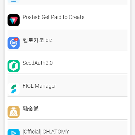
Posted: Get Paid to Create
헬로카코 biz
SeedAuth2.0
FICL Manager
融金通
[Official] CH.ATOMY