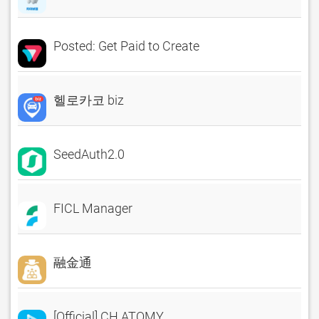
Posted: Get Paid to Create
헬로카코 biz
SeedAuth2.0
FICL Manager
融金通
[Official] CH.ATOMY