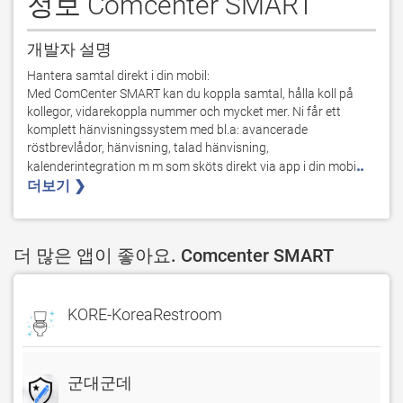
정보 Comcenter SMART
개발자 설명
Hantera samtal direkt i din mobil:

Med ComCenter SMART kan du koppla samtal, hålla koll på 
kollegor, vidarekoppla nummer och mycket mer. Ni får ett 
komplett hänvisningssystem med bl.a: avancerade 
röstbrevlådor, hänvisning, talad hänvisning, 
..
kalenderintegration m m som sköts direkt via app i din mobi
더보기 ❯ 
더 많은 앱이 좋아요. Comcenter SMART
KORE-KoreaRestroom
군대군데