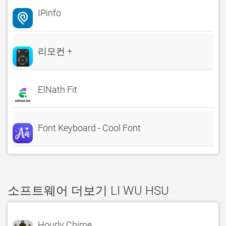
IPinfo
리모컨 +
EINath Fit
Font Keyboard - Cool Font
소프트웨어 더보기 LI WU HSU
Hourly Chime