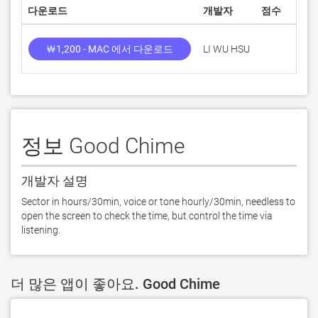
다운로드
개발자
점수
￦1,200 - MAC 에서 다운로드
LI WU HSU
정보 Good Chime
개발자 설명
Sector in hours/30min, voice or tone hourly/30min, needless to 
open the screen to check the time, but control the time via 
listening.
더 많은 앱이 좋아요. Good Chime