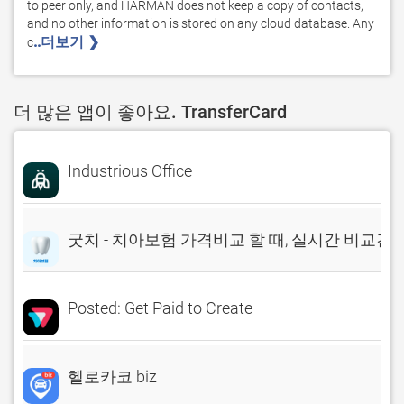
to peer only, and HARMAN does not keep a copy of contacts, 
and no other information is stored on any cloud database. Any 
..더보기 ❯ 
c
더 많은 앱이 좋아요. TransferCard
Industrious Office
굿치 - 치아보험 가격비교 할 때, 실시간 비교견
Posted: Get Paid to Create
헬로카코 biz