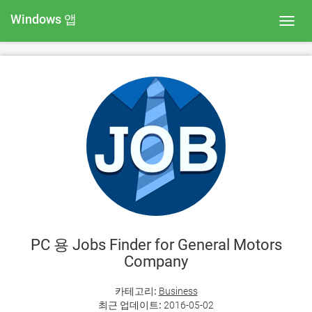
Windows 앱
Toggl
navig
PC 용 Jobs Finder for General Motors
Company
카테고리:
Business
최근 업데이트:
2016-05-02