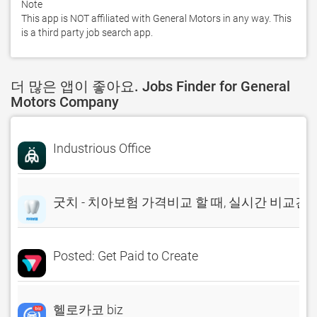
Note

This app is NOT affiliated with General Motors in any way. This 
is a third party job search app.
더 많은 앱이 좋아요. Jobs Finder for General
Motors Company
Industrious Office
굿치 - 치아보험 가격비교 할 때, 실시간 비교견
Posted: Get Paid to Create
헬로카코 biz