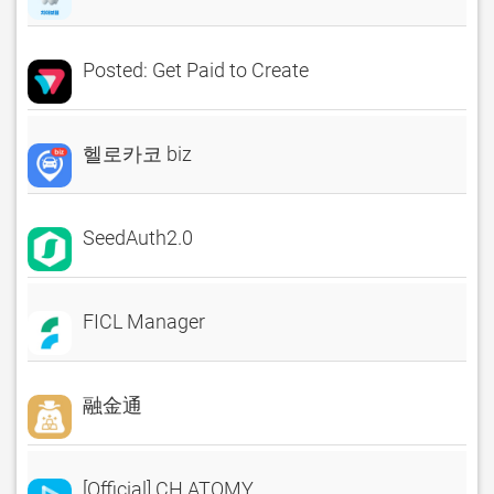
Posted: Get Paid to Create
헬로카코 biz
SeedAuth2.0
FICL Manager
融金通
[Official] CH.ATOMY