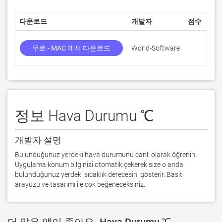
다운로드
개발자
점수
무료 - MAC 에서 다운로드
World-Software
정보 Hava Durumu ℃
개발자 설명
Bulunduğunuz yerdeki hava durumunu canlı olarak öğrenin. 
Uygulama konum bilginizi otomatik çekerek size o anda 
bulunduğunuz yerdeki sıcaklık derecesini gösterir. Basit 
arayüzü ve tasarımı ile çok beğeneceksiniz.