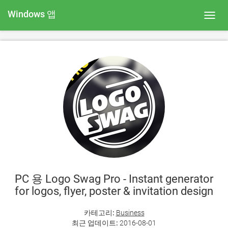
Windows 앱
Toggl
navig
PC 용 Logo Swag Pro - Instant generator
for logos, flyer, poster & invitation design
카테고리:
Business
최근 업데이트:
2016-08-01