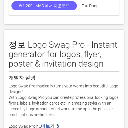
￦1,200 - MAC 에서 다운로드
Tao Dong
정보 Logo Swag Pro - Instant
generator for logos, flyer,
poster & invitation design
개발자 설명
Logo Swag Pro magically turns your words into beautiful Logo 
designs!

With Logo Swag Pro you can create professional looking logos, 
flyers, labels, invitation cards etc. in amazing style! With an 
incredibly huge amount of artworks in the app, the possible 
combinations are limitless!

..더보기 ❯ 
Logo Swag Pro h