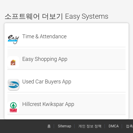
소프트웨어 더보기 Easy Systems
Time & Attendance
Easy Shopping App
Used Car Buyers App
Hillcrest Kwikspar App
홈
Sitemap
개인 정보 정책
DMCA
접촉