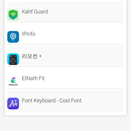
Kahf Guard
IPinfo
리모컨 +
EINath Fit
Font Keyboard - Cool Font