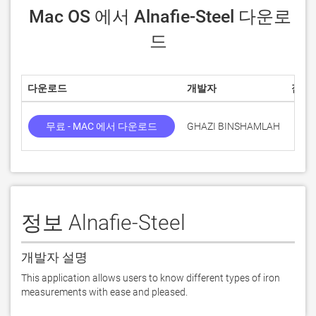
 Mac OS 에서 Alnafie-Steel 다운로
드
다운로드
개발자
점수
무료 - MAC 에서 다운로드
GHAZI BINSHAMLAH
정보 Alnafie-Steel
개발자 설명
This application allows users to know different types of iron 
measurements with ease and pleased.