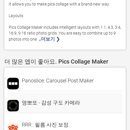
It allows you to make pics collage with a brand-new way. 

Layouts

Pics Collage Maker includes intelligent layouts with 1:1, 4;3, 3:4, 
16:9, 9:16 ratio photo grids. You are easy to combine up to 9 
..더보기 ❯ 
photos into one  
더 많은 앱이 좋아요. Pics Collage Maker
Panoslice: Carousel Post Maker
영뽀또 - 감성 구도 카메라
RRR : 필름 사진 보정