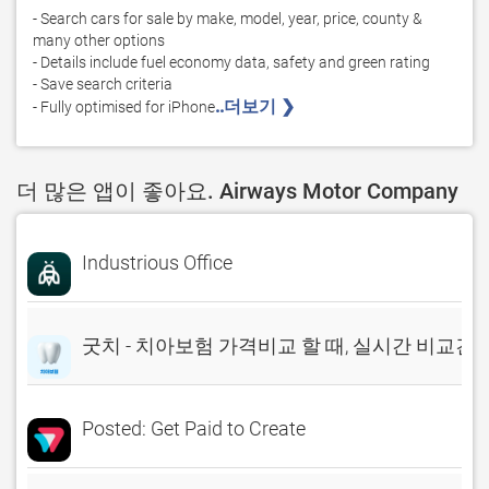
- Search cars for sale by make, model, year, price, county & 
many other options

- Details include fuel economy data, safety and green rating

- Save search criteria

..더보기 ❯ 
- Fully optimised for iPhone
더 많은 앱이 좋아요. Airways Motor Company
Industrious Office
굿치 - 치아보험 가격비교 할 때, 실시간 비교견
Posted: Get Paid to Create