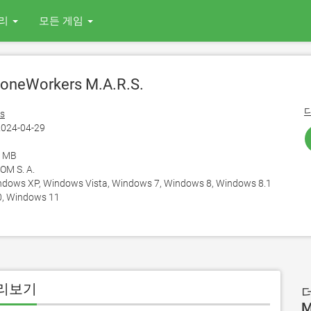
리
모든 게임
oneWorkers M.A.R.S.
es
024-04-29
5 MB
M S. A.
ows XP, Windows Vista, Windows 7, Windows 8, Windows 8.1
, Windows 11
 미리보기
더
M