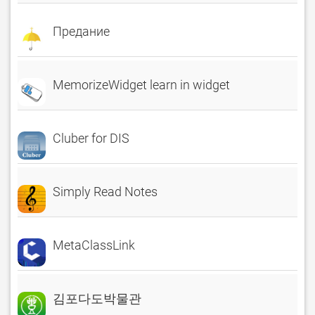
Предание
MemorizeWidget learn in widget
Cluber for DIS
Simply Read Notes
MetaClassLink
김포다도박물관