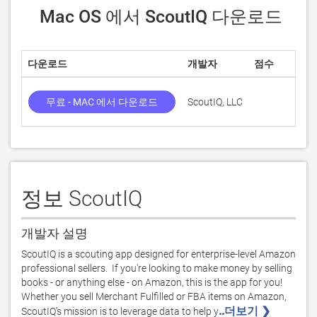
 Mac OS 에서 ScoutIQ 다운로드
다운로드
개발자
점수
무료 - MAC 에서 다운로드
ScoutIQ, LLC
정보 ScoutIQ
개발자 설명
ScoutIQ is a scouting app designed for enterprise-level Amazon 
professional sellers.  If you're looking to make money by selling 
books - or anything else - on Amazon, this is the app for you!  
Whether you sell Merchant Fulfilled or FBA items on Amazon, 
..더보기 ❯ 
ScoutIQ’s mission is to leverage data to help y