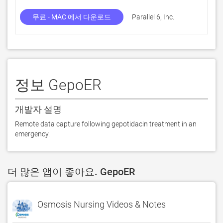
무료 - MAC 에서 다운로드
Parallel 6, Inc.
정보 GepoER
개발자 설명
Remote data capture following gepotidacin treatment in an 
emergency.
더 많은 앱이 좋아요. GepoER
Osmosis Nursing Videos & Notes