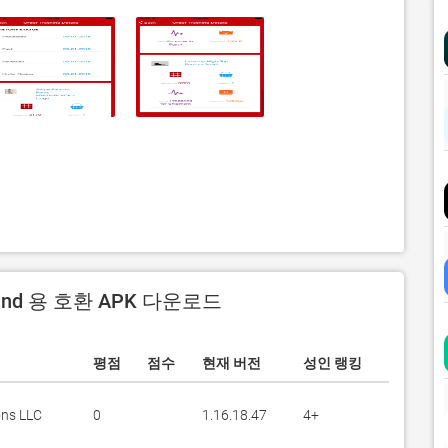
rand 용 호환 APK 다운로드
평점
점수
현재 버전
성인 랭킹
ons LLC
0
1.16.18.47
4+