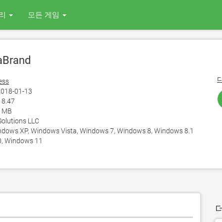
리
모든 게임
aBrand
ess
018-01-13
18.47
2 MB
Solutions LLC
ows XP, Windows Vista, Windows 7, Windows 8, Windows 8.1
, Windows 11
더