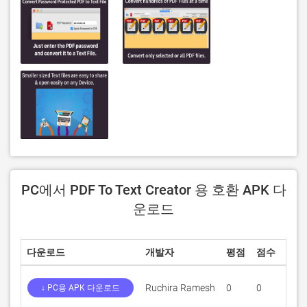
PC에서 PDF To Text Creator 용 호환 APK 다
운로드
다운로드
개발자
평점
점수
현재
Ruchira Ramesh
0
0
3.3
↓ PC용 APK 다운로드