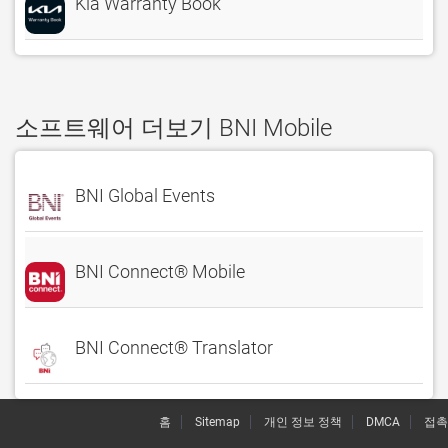
Kia Warranty Book
소프트웨어 더보기 BNI Mobile
BNI Global Events
BNI Connect® Mobile
BNI Connect® Translator
홈
Sitemap
개인 정보 정책
DMCA
접촉