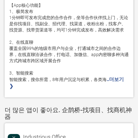
【App核心功能】

1、极简发布

1分钟即可发布完成您的合作合作，坐等合作伙伴找上门，无论
是你找项目、找副业、招代理、找渠道，收粉出粉，找客户、
找货源、找带货渠道等，均可1分钟完成发布，高效解决需求

2、在线直聊

覆盖全国99%的地级市用户与企业，打通城市之间的合作边
界，在线直聊洽谈合作，打电话、加微信、app内密聊多种沟通
方式跨城市跨区域开展合作

3、智能搜索

..더보기 
智能搜索，搜你所需，8年用户沉淀与积累，各类海
❯ 
더 많은 앱이 좋아요. 企鹊桥-找项目、找商机神
器
Industrious Office