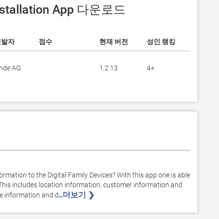
nstallation App 다운로드
개발자
점수
현재 버전
성인 랭킹
inde AG
1.2.13
4+
formation to the Digital Family Devices? With this app one is able 
 This includes location information, customer information and 
..더보기 ❯ 
e information and d