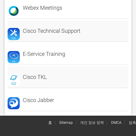
Webex Meetings
Cisco Technical Support
E-Service Training
Cisco TKL
Cisco Jabber
홈
Sitemap
개인 정보 정책
DMCA
접촉