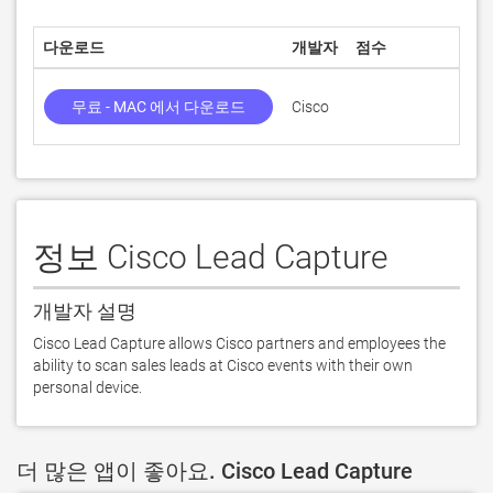
다운로드
개발자
점수
현재
무료 - MAC 에서 다운로드
Cisco
1.6.
정보 Cisco Lead Capture
개발자 설명
Cisco Lead Capture allows Cisco partners and employees the 
ability to scan sales leads at Cisco events with their own 
personal device.
더 많은 앱이 좋아요. Cisco Lead Capture