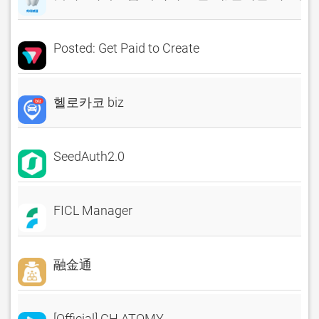
Posted: Get Paid to Create
헬로카코 biz
SeedAuth2.0
FICL Manager
融金通
[Official] CH.ATOMY