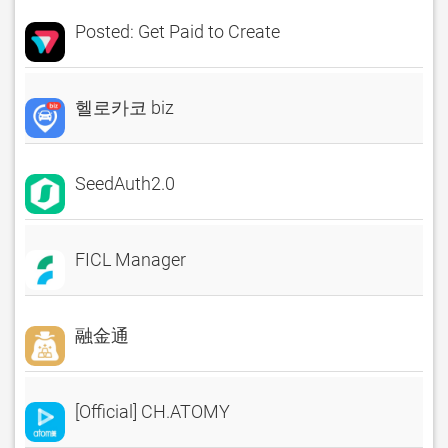
Posted: Get Paid to Create
헬로카코 biz
SeedAuth2.0
FICL Manager
融金通
[Official] CH.ATOMY