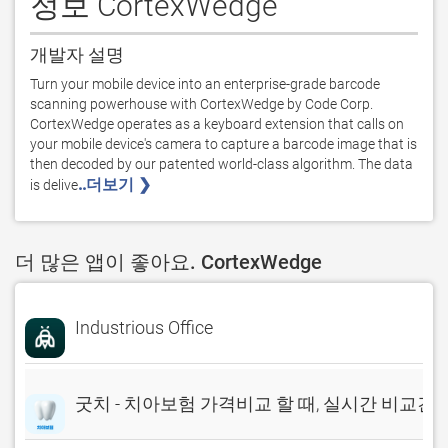
정보 CortexWedge
개발자 설명
Turn your mobile device into an enterprise-grade barcode 
scanning powerhouse with CortexWedge by Code Corp. 
CortexWedge operates as a keyboard extension that calls on 
your mobile device's camera to capture a barcode image that is 
then decoded by our patented world-class algorithm. The data 
..더보기 ❯ 
is delive
더 많은 앱이 좋아요. CortexWedge
Industrious Office
굿치 - 치아보험 가격비교 할 때, 실시간 비교견