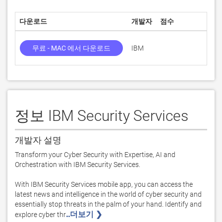
다운로드
개발자
점수
현재
무료 - MAC 에서 다운로드
IBM
3.1.
정보 IBM Security Services
개발자 설명
Transform your Cyber Security with Expertise, AI and 
Orchestration with IBM Security Services.

With IBM Security Services mobile app, you can access the 
latest news and intelligence in the world of cyber security and 
essentially stop threats in the palm of your hand. Identify and 
..더보기 ❯ 
explore cyber thr