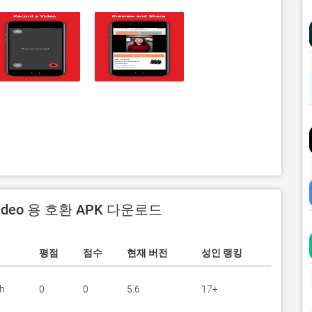
Video 용 호환 APK 다운로드
평점
점수
현재 버전
성인 랭킹
h
0
0
5.6
17+