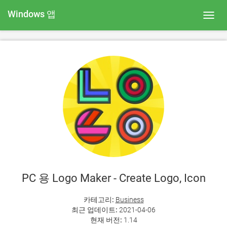
Windows 앱
Toggl
navig
PC 용 Logo Maker - Create Logo, Icon
카테고리:
Business
최근 업데이트:
2021-04-06
현재 버전:
1.14