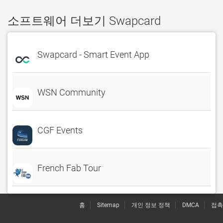
소프트웨어 더보기 Swapcard
Swapcard - Smart Event App
WSN Community
CGF Events
French Fab Tour
홈
Sitemap
개인 정보 정책
DMCA
접촉