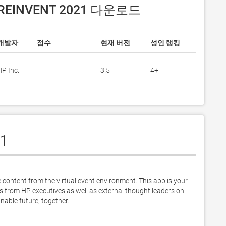
 REINVENT 2021 다운로드
개발자
점수
현재 버전
성인 랭킹
HP Inc.
3.5
4+
1
ontent from the virtual event environment. This app is your 
s from HP executives as well as external thought leaders on 
able future, together.
