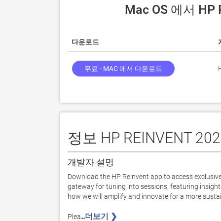
 Mac OS 에서 HP
다운로드
무료 - MAC 에서 다운로드
정보 HP REINVENT 202
개발자 설명
Download the HP Reinvent app to access exclusive c
gateway for tuning into sessions, featuring insight
how we will amplify and innovate for a more sustain
..더보기 ❯ 
Plea