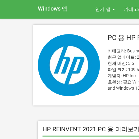
Windows 앱
인기 앱
카테고
PC 용 HP 
카테고리:
Busin
최근 업데이트:
2
현재 버전:
3.5
파일 크기:
109.
개발자:
HP Inc.
호환성:
필요 Wind
and Windows 10
HP REINVENT 2021 PC 용 미리보