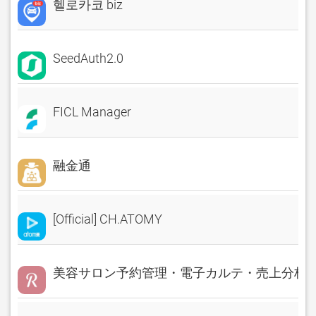
헬로카코 biz
SeedAuth2.0
FICL Manager
融金通
[Official] CH.ATOMY
美容サロン予約管理・電子カルテ・売上分析 Rese