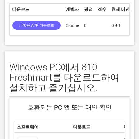
다운로드
개발자
평점
점수
현재 버전
성
Cloone
0
0.4.1
4
↓ PC용 APK 다운로드
Windows PC에서 810
Freshmart를 다운로드하여
설치하고 즐기십시오.
호환되는 PC 앱 또는 대안 확인
소프트웨어
다운로드
평점
/5