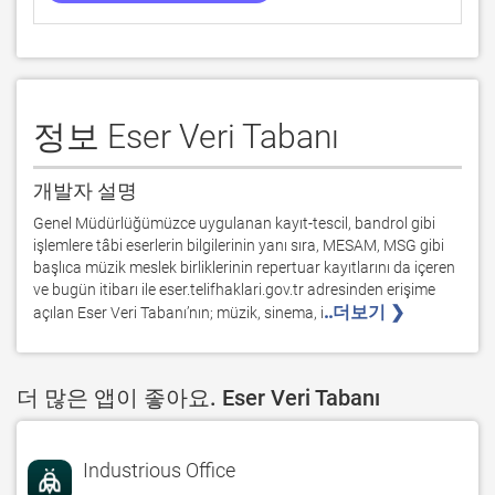
정보 Eser Veri Tabanı
개발자 설명
Genel Müdürlüğümüzce uygulanan kayıt-tescil, bandrol gibi 
işlemlere tâbi eserlerin bilgilerinin yanı sıra, MESAM, MSG gibi 
başlıca müzik meslek birliklerinin repertuar kayıtlarını da içeren 
ve bugün itibarı ile eser.telifhaklari.gov.tr adresinden erişime 
..더보기 ❯ 
açılan Eser Veri Tabanı’nın; müzik, sinema, i
더 많은 앱이 좋아요. Eser Veri Tabanı
Industrious Office