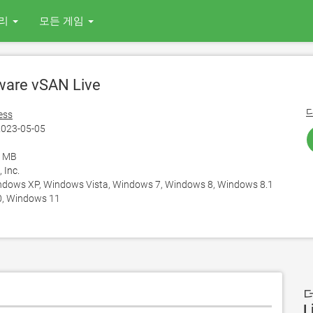
리
모든 게임
are vSAN Live
ess
023-05-05
2 MB
 Inc.
ows XP, Windows Vista, Windows 7, Windows 8, Windows 8.1
, Windows 11
더
L