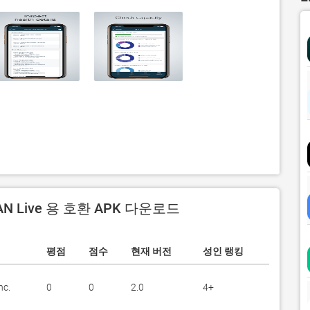
AN Live 용 호환 APK 다운로드
평점
점수
현재 버전
성인 랭킹
nc.
0
0
2.0
4+