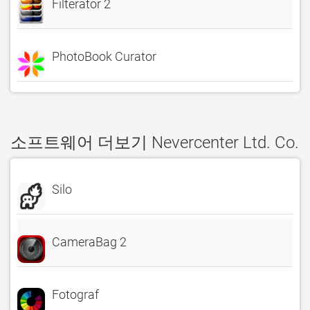
Filterator 2
PhotoBook Curator
소프트웨어 더보기 Nevercenter Ltd. Co.
Silo
CameraBag 2
Fotograf