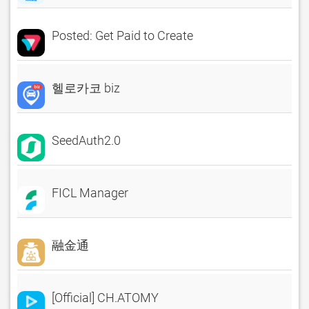
Posted: Get Paid to Create
헬로카코 biz
SeedAuth2.0
FICL Manager
融金通
[Official] CH.ATOMY