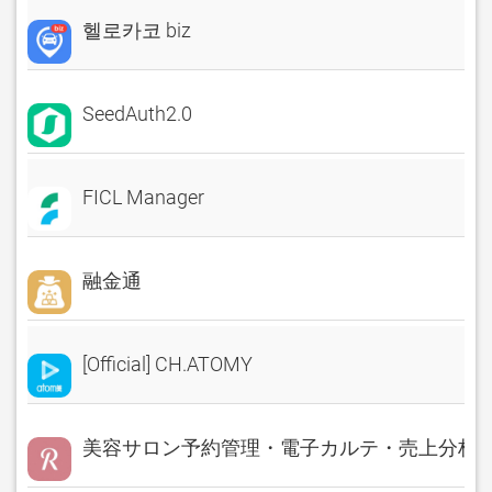
헬로카코 biz
SeedAuth2.0
FICL Manager
融金通
[Official] CH.ATOMY
美容サロン予約管理・電子カルテ・売上分析 Rese