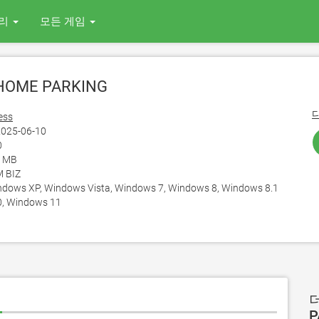
리
모든 게임
HOME PARKING
ess
025-06-10
0
7 MB
 BIZ
ows XP, Windows Vista, Windows 7, Windows 8, Windows 8.1
, Windows 11
기
P