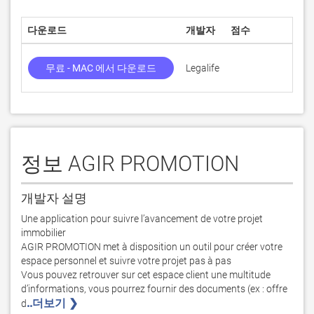
다운로드
개발자
점수
현
무료 - MAC 에서 다운로드
Legalife
2.0
정보 AGIR PROMOTION
개발자 설명
Une application pour suivre l’avancement de votre projet 
immobilier

AGIR PROMOTION met à disposition un outil pour créer votre 
espace personnel et suivre votre projet pas à pas 

Vous pouvez retrouver sur cet espace client une multitude 
d’informations, vous pourrez fournir des documents (ex : offre 
..더보기 ❯ 
d