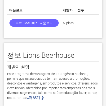
다운로드
개발자
점수
현재
무료 - MAC 에서 다운로드
Allplats
2.0
정보 Lions Beerhouse
개발자 설명
Esse programa de vantagens, de abrangência nacional, 
permite que os associados tenham acesso a promoções, 
descontos e vantagens, em produtos e serviços, diferenciados 
e exclusivos, oferecidos por importantes empresas dos mais 
diversos segmentos, tais como saúde; educação; lazer; bares; 
..더보기 ❯ 
restaurantes;