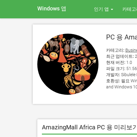
Windows 앱
인기 앱
카테고
PC 용 Amaz
카테고리:
Busin
최근 업데이트:
2
현재 버전:
1.0
파일 크기:
51.5
개발자:
Sibulele
호환성:
필요 Wind
and Windows 10
AmazingMall Africa PC 용 미리보