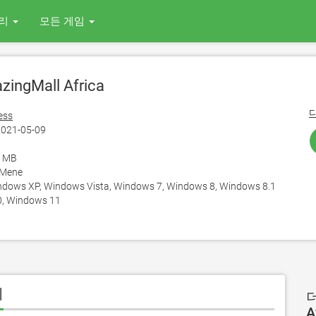
리
모든 게임
ingMall Africa
ess
021-05-09
6 MB
 Mene
ows XP, Windows Vista, Windows 7, Windows 8, Windows 8.1
, Windows 11
기
더
A