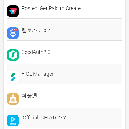
Posted: Get Paid to Create
헬로카코 biz
SeedAuth2.0
FICL Manager
融金通
[Official] CH.ATOMY