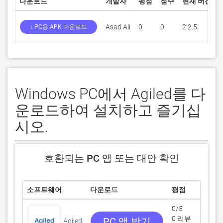
다운로드
개발자
평점
점수
현재 버전
Asad Ali
0
0
2.2.5
↓ PC용 APK 다운로드
Windows PC에서 Agiled를 다
운로드하여 설치하고 즐기십
시오.
호환되는 PC 앱 또는 대안 확인
소프트웨어
다운로드
평점
0/5
0 리뷰
PC 앱 받기
Agiled
A