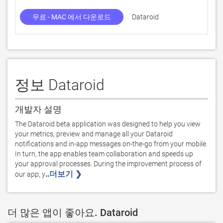
무료 - MAC 에서 다운로드
Dataroid
1.
정보 Dataroid
개발자 설명
The Dataroid beta application was designed to help you view 
your metrics, preview and manage all your Dataroid 
notifications and in-app messages on-the-go from your mobile. 
In turn, the app enables team collaboration and speeds up 
your approval processes. During the improvement process of 
..더보기 ❯ 
our app, y
더 많은 앱이 좋아요. Dataroid