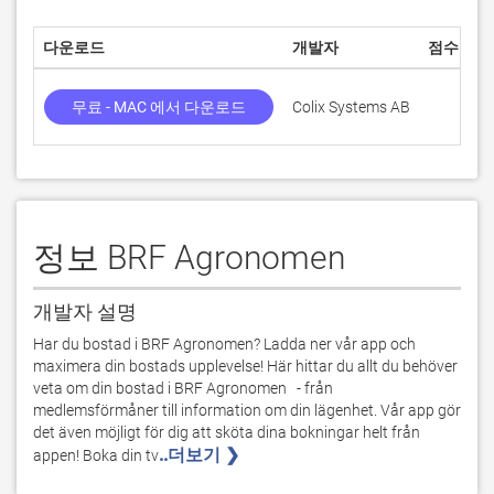
다운로드
개발자
점수
무료 - MAC 에서 다운로드
Colix Systems AB
정보 BRF Agronomen
개발자 설명
Har du bostad i BRF Agronomen? Ladda ner vår app och 
maximera din bostads upplevelse! Här hittar du allt du behöver 
veta om din bostad i BRF Agronomen   - från 
medlemsförmåner till information om din lägenhet. Vår app gör 
det även möjligt för dig att sköta dina bokningar helt från 
..더보기 ❯ 
appen! Boka din tv