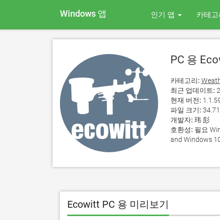
Windows 앱
인기 앱
카테고
PC 용 Ecow
카테고리:
Weath
최근 업데이트:
2
현재 버전:
1.1.5
파일 크기:
34.7
개발자:
玮 彭
호환성:
필요 Wind
and Windows 10
Ecowitt PC 용 미리보기