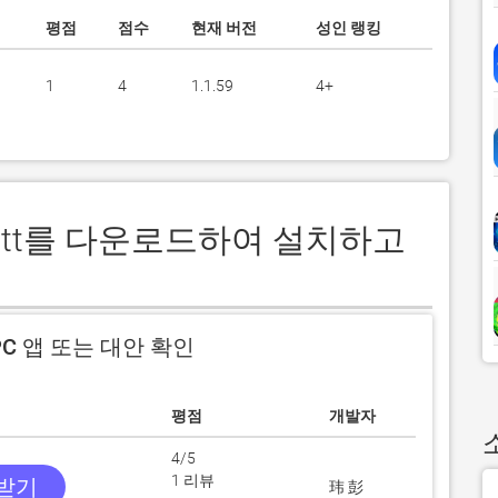
평점
점수
현재 버전
성인 랭킹
1
4
1.1.59
4+
owitt를 다운로드하여 설치하고
C 앱 또는 대안 확인
평점
개발자
4/5
1 리뷰
 받기
玮 彭