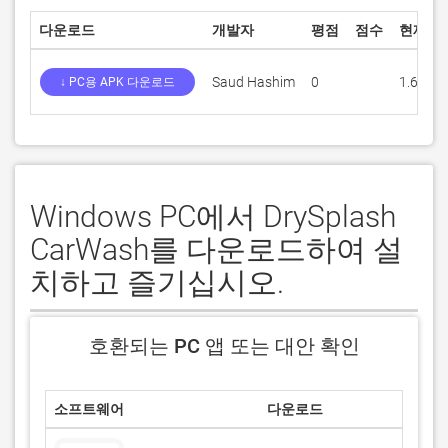
다운로드
개발자
평점
점수
현재 버
Saud Hashim
0
1.6
↓ PC용 APK 다운로드
Windows PC에서 DrySplash
CarWash를 다운로드하여 설
치하고 즐기십시오.
호환되는 PC 앱 또는 대안 확인
소프트웨어
다운로드
평
/5