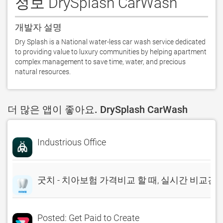
정보 DrySplash CarWash
개발자 설명
Dry Splash is a National water-less car wash service dedicated 
to providing value to luxury communities by helping apartment 
complex management to save time, water, and precious 
natural resources.
더 많은 앱이 좋아요. DrySplash CarWash
Industrious Office
굿치 - 치아보험 가격비교 할 때, 실시간 비교견
Posted: Get Paid to Create