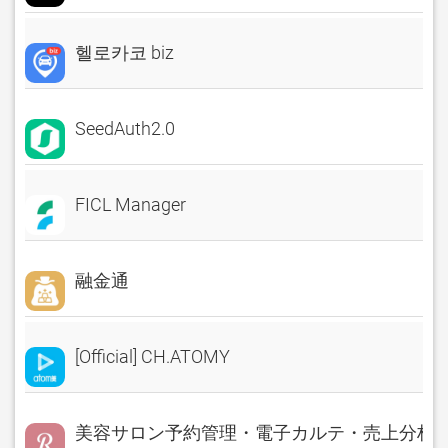
헬로카코 biz
SeedAuth2.0
FICL Manager
融金通
[Official] CH.ATOMY
美容サロン予約管理・電子カルテ・売上分析 Rese